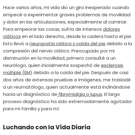
Hace varios años, mi vida dio un giro inesperado cuando
empecé a experimentar graves problemas de movilidad
y dolor en las articulaciones, especialmente al caminar.
Para empeorar las cosas, sufría de intensos
dolores
ciáticos
en el lado derecho, desde la cadera hasta el pie.
Esto llevó a
neuropatía ciática y caída del pie
debido a la
compresión del nervio ciático. Preocupado por mi
disminución en la movilidad, primero consulté a un
neurólogo, quien inicialmente sospechó de
esclerosis
múltiple (EM)
debido a la caída del pie. Después de casi
dos años de extensas pruebas e imágenes, me trasladé
a un reumatólogo, quien actualmente está inclinándose
Niños Active II Pro - Zapatos
hacia un diagnóstico de
fibromialgia o lupus
. El largo
Barefoot
- Amarillo
proceso diagnóstico ha sido extremadamente agotador
para mi familia y para mí.
45,99 €
Luchando con la Vida Diaria