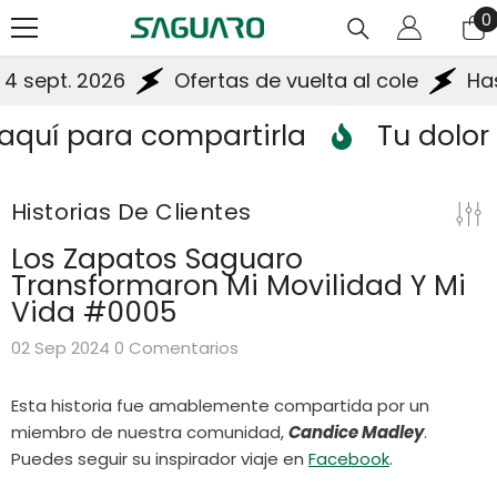
Saltar Al Contenido
0
0
a
 sept. 2026
Ofertas de vuelta al cole
Hasta
quí para compartirla
Tu dolor ti
Historias De Clientes
Los Zapatos Saguaro
Transformaron Mi Movilidad Y Mi
Vida #0005
02 Sep 2024
0 Comentarios
Esta historia fue amablemente compartida por un
miembro de nuestra comunidad,
Candice Madley
.
Puedes seguir su inspirador viaje en
Facebook
.