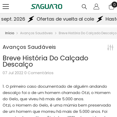
Saltar Para O Conteúdo
0
0
a
sept. 2026
Ofertas de vuelta al cole
Hasta 
Início
Avanços Saudáveis
Breve História Do Calçado Descalço
Avanços Saudáveis
Breve História Do Calçado
Descalço
07 Jul 2022
0 Comentários
1. O primeiro caso documentado de alguém andando
descalço foi o de um homem chamado Ötzi, o Homem
do Gelo, que viveu há mais de 5.000 anos.
Ötzi, o Homem do Gelo, é uma múmia bem preservada
de um homem que morreu há mais de 5.000 anos. Foi